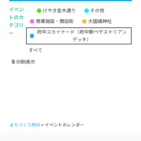
イベン
けやき並木通り
その他
無
トのカ
商業施設・商店街
大國魂神社
題
テゴリ
の
ー
府中スカイナード（府中駅ペデストリアン
カ
デッキ）
テ
すべて
ゴ
リ
印刷
表示
ー
まちづくり府中
>
イベントカレンダー