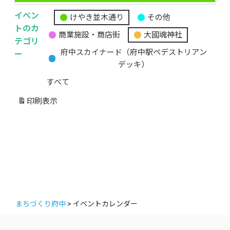
イベン
けやき並木通り
その他
無
トのカ
商業施設・商店街
大國魂神社
題
テゴリ
の
ー
府中スカイナード（府中駅ペデストリアン
カ
デッキ）
テ
すべて
ゴ
リ
印刷
表示
ー
まちづくり府中
>
イベントカレンダー