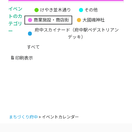
イベン
けやき並木通り
その他
無
トのカ
商業施設・商店街
大國魂神社
題
テゴリ
の
ー
府中スカイナード（府中駅ペデストリアン
カ
デッキ）
テ
すべて
ゴ
リ
印刷
表示
ー
まちづくり府中
>
イベントカレンダー