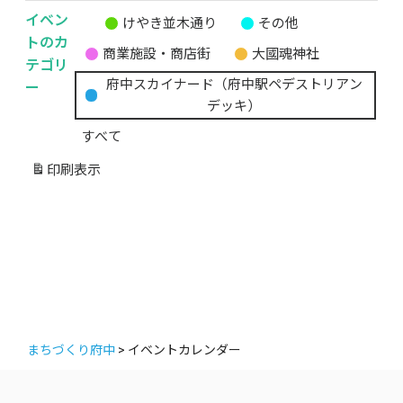
イベン
けやき並木通り
その他
無
トのカ
商業施設・商店街
大國魂神社
題
テゴリ
の
ー
府中スカイナード（府中駅ペデストリアン
カ
デッキ）
テ
すべて
ゴ
リ
印刷
表示
ー
まちづくり府中
>
イベントカレンダー