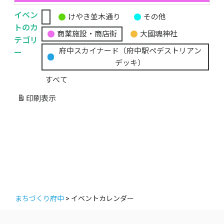
イベン
けやき並木通り
その他
無
トのカ
商業施設・商店街
大國魂神社
題
テゴリ
の
ー
府中スカイナード（府中駅ペデストリアン
カ
デッキ）
テ
すべて
ゴ
リ
印刷
表示
ー
まちづくり府中
>
イベントカレンダー