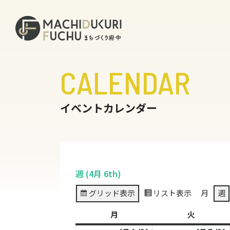
CALENDAR
イベントカレンダー
週 (4月 6th)
グリッド
表示
リスト
表示
月
週
月
月
火
火
曜
曜