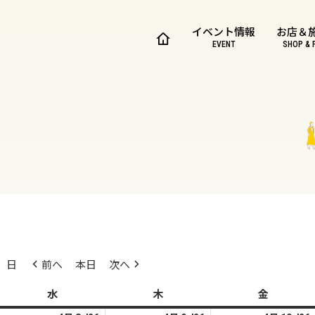
イベント情報
お店＆
EVENT
SHOP & 
日
前へ
本日
次へ
水
水
木
木
金
金
曜
曜
曜