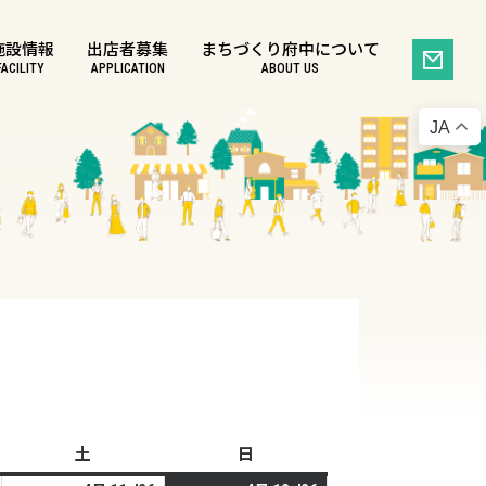
施設情報
出店者募集
まちづくり府中について
FACILITY
APPLICATION
ABOUT US
JA
土
土
日
日
曜
曜