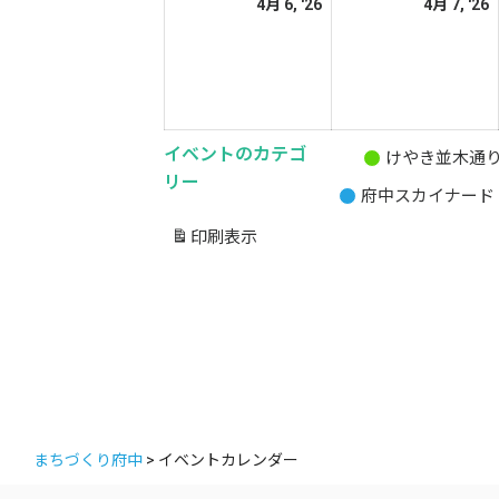
2026
2
4月 6, '26
4月 7, '26
日
日
年
4
4
月
6
7
日
イベントのカテゴ
けやき並木通
無
リー
府中スカイナード
題
の
印刷
表示
カ
テ
ゴ
リ
ー
まちづくり府中
>
イベントカレンダー