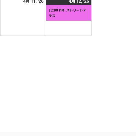
2026
2026
2026
(1
4月 11, '26
4月 12, '26
日
日
年
年
年
件
12:00 PM: ストリートテ
ラス
4
4
4
の
月
月
月
イ
10
11
12
ベ
日
日
日
ン
ト)