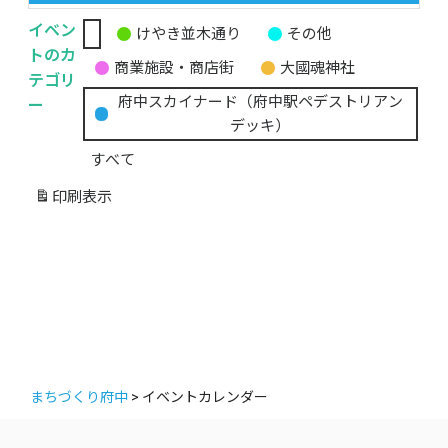
イベン
けやき並木通り
その他
無
トのカ
商業施設・商店街
大國魂神社
題
テゴリ
の
ー
府中スカイナード（府中駅ペデストリアン
カ
デッキ）
テ
すべて
ゴ
リ
印刷
表示
ー
まちづくり府中
>
イベントカレンダー