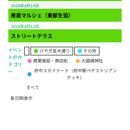
2026年4月10日
産直マルシェ（東都生協）
2026年4月12日
ストリートテラス
イベン
けやき並木通り
その他
無
トのカ
商業施設・商店街
大國魂神社
題
テゴリ
の
ー
府中スカイナード（府中駅ペデストリアン
カ
デッキ）
テ
すべて
ゴ
リ
印刷
表示
ー