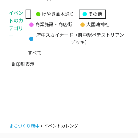
イベン
けやき並木通り
その他
無
トのカ
商業施設・商店街
大國魂神社
題
テゴリ
の
ー
府中スカイナード（府中駅ペデストリアン
カ
デッキ）
テ
すべて
ゴ
リ
印刷
表示
ー
まちづくり府中
>
イベントカレンダー