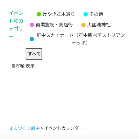
イベン
けやき並木通り
その他
無
トのカ
商業施設・商店街
大國魂神社
題
テゴリ
の
ー
府中スカイナード（府中駅ペデストリアン
カ
デッキ）
テ
すべて
ゴ
リ
印刷
表示
ー
まちづくり府中
>
イベントカレンダー