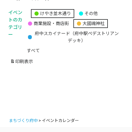
イベン
けやき並木通り
その他
無
トのカ
商業施設・商店街
大國魂神社
題
テゴリ
の
ー
府中スカイナード（府中駅ペデストリアン
カ
デッキ）
テ
すべて
ゴ
リ
印刷
表示
ー
まちづくり府中
>
イベントカレンダー