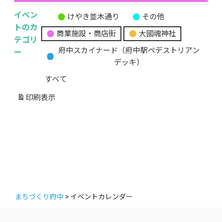
イベン
けやき並木通り
その他
無
トのカ
商業施設・商店街
大國魂神社
題
テゴリ
の
ー
府中スカイナード（府中駅ペデストリアン
カ
デッキ）
テ
すべて
ゴ
リ
印刷
表示
ー
まちづくり府中
>
イベントカレンダー