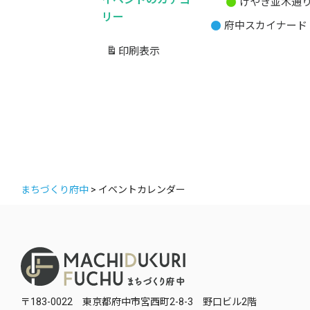
けやき並木通
無
リー
府中スカイナード
題
の
印刷
表示
カ
テ
ゴ
リ
ー
まちづくり府中
>
イベントカレンダー
〒183-0022 東京都府中市宮西町2-8-3 野口ビル2階