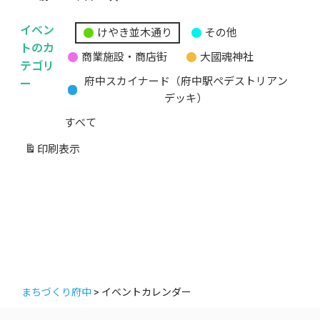
イベン
けやき並木通り
その他
無
トのカ
商業施設・商店街
大國魂神社
題
テゴリ
の
ー
府中スカイナード（府中駅ペデストリアン
カ
デッキ）
テ
すべて
ゴ
リ
印刷
表示
ー
まちづくり府中
>
イベントカレンダー