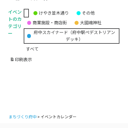
イベン
けやき並木通り
その他
無
トのカ
商業施設・商店街
大國魂神社
題
テゴリ
の
ー
府中スカイナード（府中駅ペデストリアン
カ
デッキ）
テ
すべて
ゴ
リ
印刷
表示
ー
まちづくり府中
>
イベントカレンダー