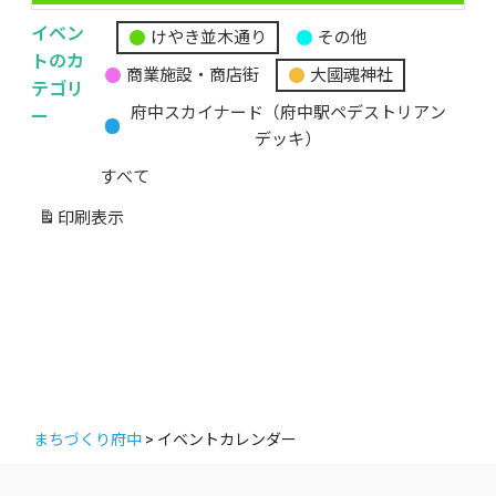
イベン
けやき並木通り
その他
無
トのカ
商業施設・商店街
大國魂神社
題
テゴリ
の
ー
府中スカイナード（府中駅ペデストリアン
カ
デッキ）
テ
すべて
ゴ
リ
印刷
表示
ー
まちづくり府中
>
イベントカレンダー