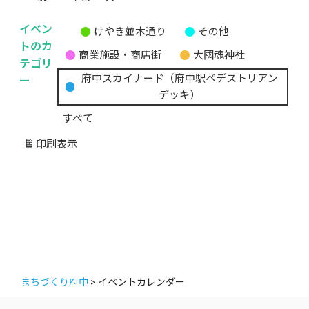
イベン
けやき並木通り
その他
無
トのカ
商業施設・商店街
大國魂神社
題
テゴリ
の
ー
府中スカイナード（府中駅ペデストリアン
カ
デッキ）
テ
すべて
ゴ
リ
印刷
表示
ー
まちづくり府中
>
イベントカレンダー