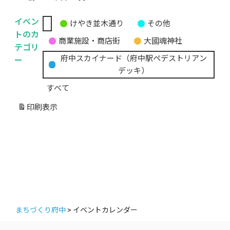
イベン
けやき並木通り
その他
無
トのカ
商業施設・商店街
大國魂神社
題
テゴリ
の
ー
府中スカイナード（府中駅ペデストリアン
カ
デッキ）
テ
すべて
ゴ
リ
印刷
表示
ー
まちづくり府中
>
イベントカレンダー