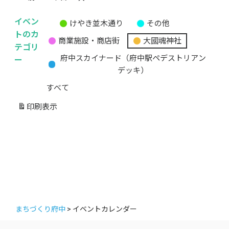
イベン
けやき並木通り
その他
無
トのカ
商業施設・商店街
大國魂神社
題
テゴリ
の
ー
府中スカイナード（府中駅ペデストリアン
カ
デッキ）
テ
すべて
ゴ
リ
印刷
表示
ー
まちづくり府中
>
イベントカレンダー