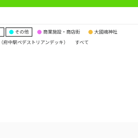
り
その他
商業施設・商店街
大國魂神社
（府中駅ペデストリアンデッキ）
すべて