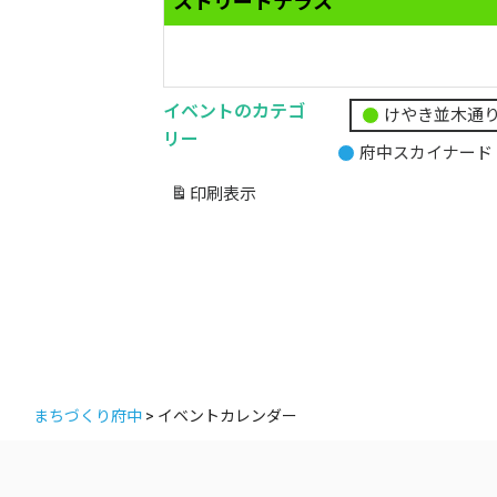
ストリートテラス
イベントのカテゴ
けやき並木通
無
リー
府中スカイナード
題
の
印刷
表示
カ
テ
ゴ
リ
ー
まちづくり府中
>
イベントカレンダー