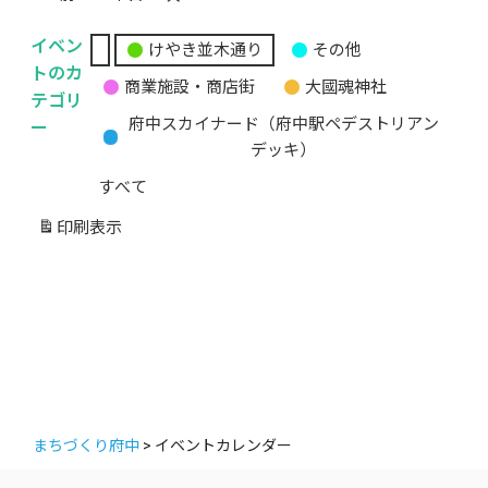
イベン
けやき並木通り
その他
無
トのカ
商業施設・商店街
大國魂神社
題
テゴリ
の
ー
府中スカイナード（府中駅ペデストリアン
カ
デッキ）
テ
すべて
ゴ
リ
印刷
表示
ー
まちづくり府中
>
イベントカレンダー