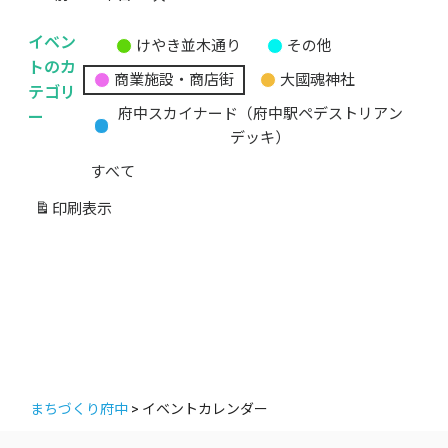
イベン
けやき並木通り
その他
無
トのカ
商業施設・商店街
大國魂神社
題
テゴリ
の
ー
府中スカイナード（府中駅ペデストリアン
カ
デッキ）
テ
すべて
ゴ
リ
印刷
表示
ー
まちづくり府中
>
イベントカレンダー