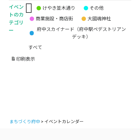
イベン
けやき並木通り
その他
無
トのカ
商業施設・商店街
大國魂神社
題
テゴリ
の
ー
府中スカイナード（府中駅ペデストリアン
カ
デッキ）
テ
すべて
ゴ
リ
印刷
表示
ー
まちづくり府中
>
イベントカレンダー