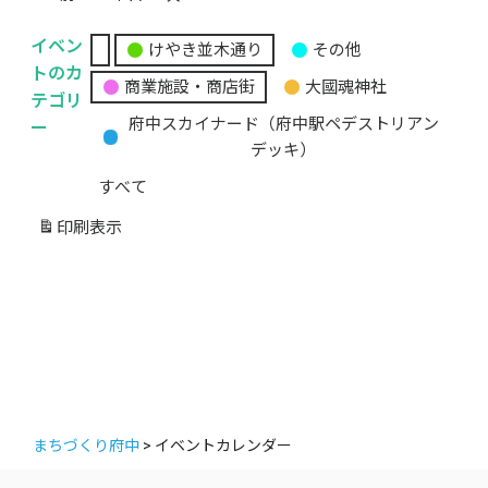
イベン
けやき並木通り
その他
無
トのカ
商業施設・商店街
大國魂神社
題
テゴリ
の
ー
府中スカイナード（府中駅ペデストリアン
カ
デッキ）
テ
すべて
ゴ
リ
印刷
表示
ー
まちづくり府中
>
イベントカレンダー