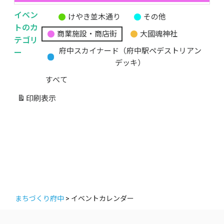
イベン
けやき並木通り
その他
無
トのカ
商業施設・商店街
大國魂神社
題
テゴリ
の
ー
府中スカイナード（府中駅ペデストリアン
カ
デッキ）
テ
すべて
ゴ
リ
印刷
表示
ー
まちづくり府中
>
イベントカレンダー