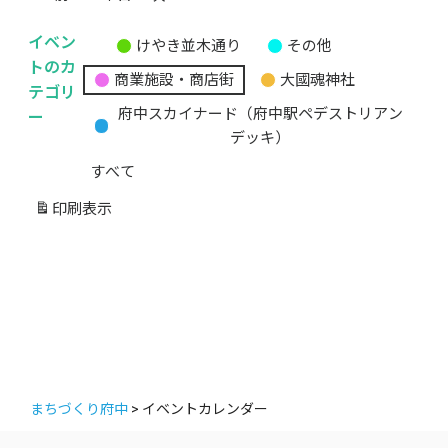
イベン
けやき並木通り
その他
無
トのカ
商業施設・商店街
大國魂神社
題
テゴリ
の
ー
府中スカイナード（府中駅ペデストリアン
カ
デッキ）
テ
すべて
ゴ
リ
印刷
表示
ー
まちづくり府中
>
イベントカレンダー