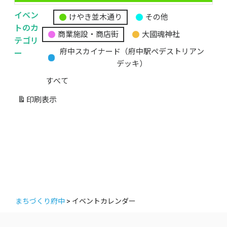
イベン
けやき並木通り
その他
無
トのカ
商業施設・商店街
大國魂神社
題
テゴリ
の
ー
府中スカイナード（府中駅ペデストリアン
カ
デッキ）
テ
すべて
ゴ
リ
印刷
表示
ー
まちづくり府中
>
イベントカレンダー