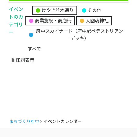
イベン
けやき並木通り
その他
無
トのカ
商業施設・商店街
大國魂神社
題
テゴリ
の
ー
府中スカイナード（府中駅ペデストリアン
カ
デッキ）
テ
すべて
ゴ
リ
印刷
表示
ー
まちづくり府中
>
イベントカレンダー