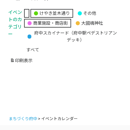
イベン
けやき並木通り
その他
無
トのカ
商業施設・商店街
大國魂神社
題
テゴリ
の
ー
府中スカイナード（府中駅ペデストリアン
カ
デッキ）
テ
すべて
ゴ
リ
印刷
表示
ー
まちづくり府中
>
イベントカレンダー