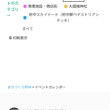
無
トのカ
商業施設・商店街
大國魂神社
題
テゴリ
の
ー
府中スカイナード（府中駅ペデストリアン
カ
デッキ）
テ
すべて
ゴ
リ
印刷
表示
ー
まちづくり府中
>
イベントカレンダー