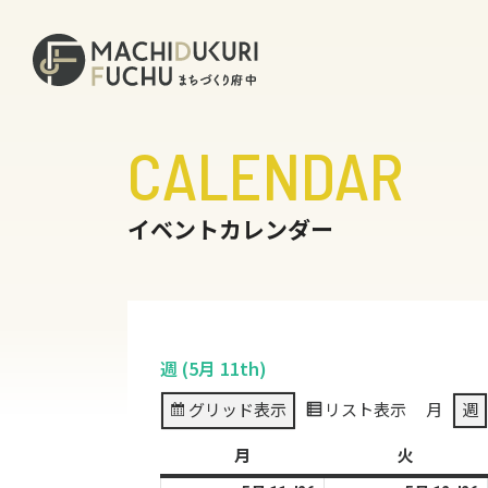
CALENDAR
イベントカレンダー
週 (5月 11th)
グリッド
表示
リスト
表示
月
週
月
月
火
火
曜
曜