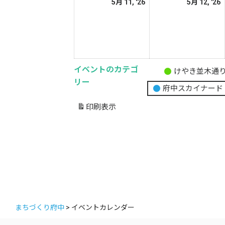
2026
2
5月 11, '26
5月 12, '26
日
日
年
5
5
月
11
1
日
イベントのカテゴ
けやき並木通
無
リー
府中スカイナード
題
の
印刷
表示
カ
テ
ゴ
リ
ー
まちづくり府中
>
イベントカレンダー