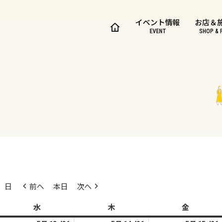
イベント情報
お店＆
EVENT
SHOP & 
日
前へ
本日
次へ
水
水
木
木
金
金
曜
曜
曜