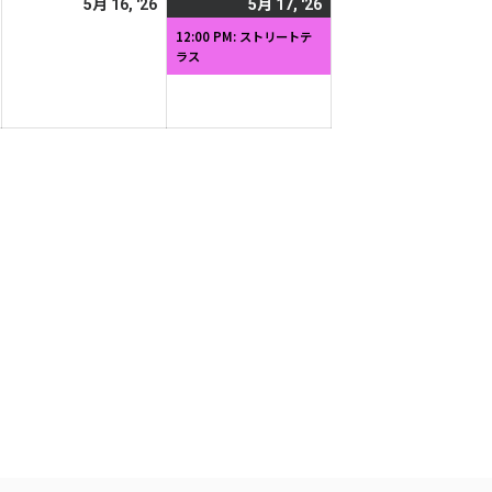
2026
2026
2026
(1
5月 16, '26
5月 17, '26
日
日
年
年
年
件
12:00 PM: ストリートテ
ラス
5
5
5
の
月
月
月
イ
15
16
17
ベ
日
日
日
ン
ト)