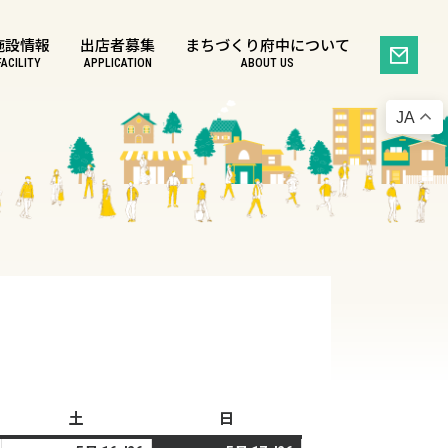
施設情報
出店者募集
まちづくり府中について
FACILITY
APPLICATION
ABOUT US
JA
土
土
日
日
曜
曜