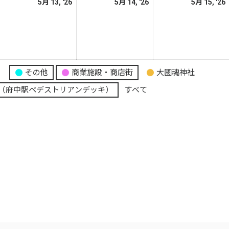
026
2026
2026
5月 13, '26
5月 14, '26
5月 15, '26
日
日
日
年
年
年
5
5
月
月
月
2
13
14
日
日
日
り
その他
商業施設・商店街
大國魂神社
（府中駅ペデストリアンデッキ）
すべて