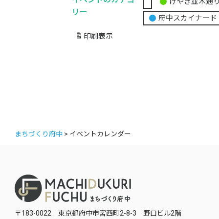
けやき並木通
無
リー
府中スカイナード
題
の
印刷
表示
カ
テ
ゴ
リ
ー
まちづくり府中
>
イベントカレンダー
〒183-0022 東京都府中市宮西町2-8-3 野口ビル2階