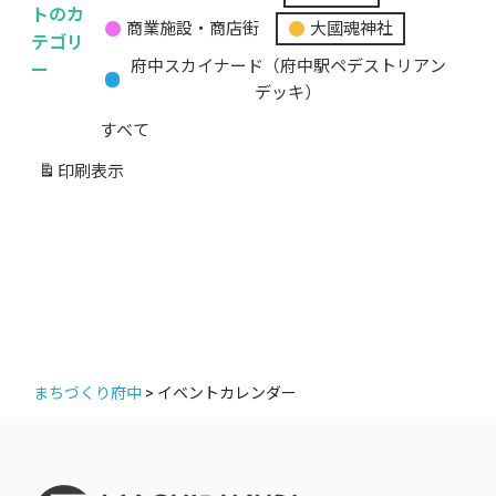
無
トのカ
商業施設・商店街
大國魂神社
題
テゴリ
の
ー
府中スカイナード（府中駅ペデストリアン
カ
デッキ）
テ
すべて
ゴ
リ
印刷
表示
ー
まちづくり府中
>
イベントカレンダー