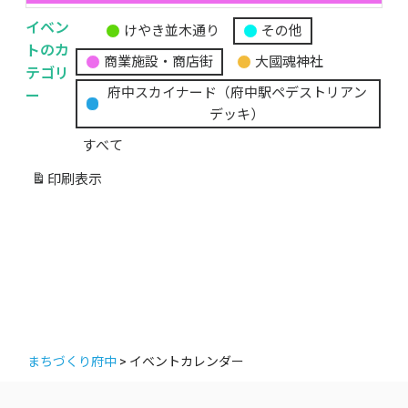
イベン
けやき並木通り
その他
無
トのカ
商業施設・商店街
大國魂神社
題
テゴリ
の
ー
府中スカイナード（府中駅ペデストリアン
カ
デッキ）
テ
すべて
ゴ
リ
印刷
表示
ー
まちづくり府中
>
イベントカレンダー