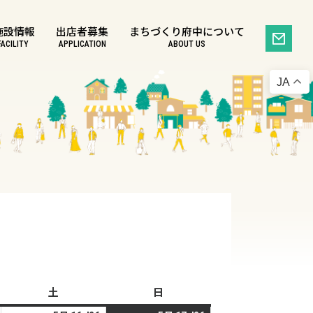
施設情報
出店者募集
まちづくり府中について
FACILITY
APPLICATION
ABOUT US
JA
土
土
日
日
曜
曜