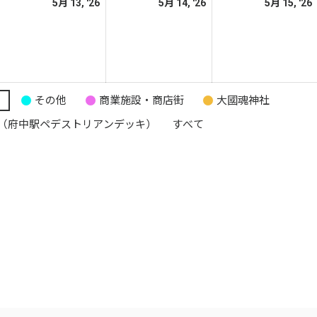
026
2026
2026
5月 13, '26
5月 14, '26
5月 15, '26
日
日
日
年
年
年
5
5
月
月
月
2
13
14
日
日
日
り
その他
商業施設・商店街
大國魂神社
（府中駅ペデストリアンデッキ）
すべて