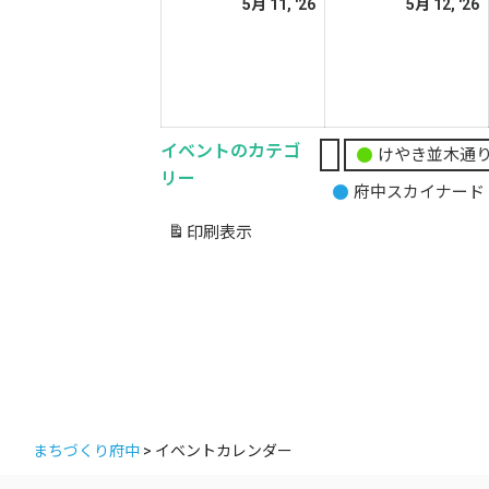
2026
2
5月 11, '26
5月 12, '26
日
日
年
5
5
月
11
1
日
イベントのカテゴ
けやき並木通
無
リー
府中スカイナード
題
の
印刷
表示
カ
テ
ゴ
リ
ー
まちづくり府中
>
イベントカレンダー