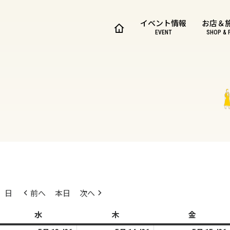
イベント情報
お店＆
EVENT
SHOP & 
日
前へ
本日
次へ
水
水
木
木
金
金
曜
曜
曜