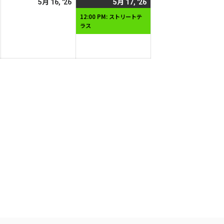
2026
2026
2026
(1
5月 16, '26
5月 17, '26
日
日
年
年
年
件
12:00 PM: ストリートテ
ラス
5
5
5
の
月
月
月
イ
15
16
17
ベ
日
日
日
ン
ト)