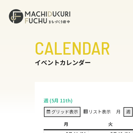
CALENDAR
イベントカレンダー
週 (5月 11th)
グリッド
表示
リスト
表示
月
週
月
月
火
火
曜
曜