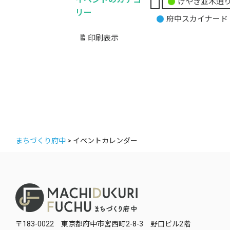
けやき並木通
無
リー
府中スカイナード
題
の
印刷
表示
カ
テ
ゴ
リ
ー
まちづくり府中
>
イベントカレンダー
〒183-0022 東京都府中市宮西町2-8-3 野口ビル2階