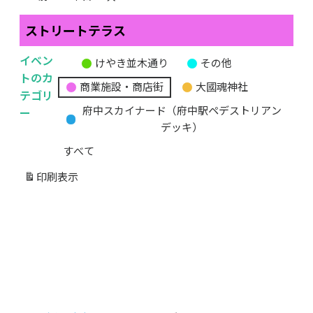
ストリートテラス
イベン
けやき並木通り
その他
無
トのカ
商業施設・商店街
大國魂神社
題
テゴリ
の
ー
府中スカイナード（府中駅ペデストリアン
カ
デッキ）
テ
すべて
ゴ
リ
印刷
表示
ー