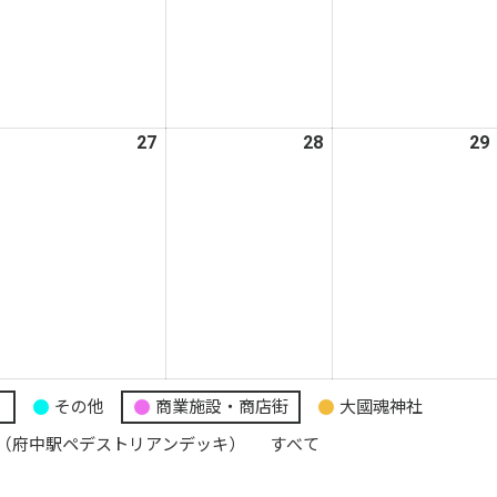
9
20
21
日
日
日
026
27
2026
28
2026
29
年
年
年
5
5
月
月
月
6
27
28
日
日
日
り
その他
商業施設・商店街
大國魂神社
（府中駅ペデストリアンデッキ）
すべて