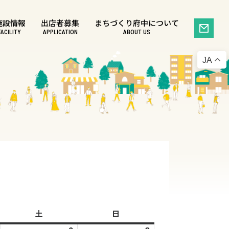
施設情報
出店者募集
まちづくり府中について
FACILITY
APPLICATION
ABOUT US
JA
土
土
日
日
曜
曜