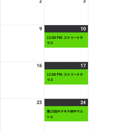
2026
2
2026
3
2026
日
日
年
年
年
5
5
5
月
月
月
2026
9
2026
10
2026
(1
1
2
3
年
年
年
件
日
日
日
12:00 PM: ストリートテ
ラス
5
5
5
の
月
月
月
イ
8
9
10
ベ
日
日
日
ン
2026
16
2026
17
2026
(1
ト)
年
年
年
件
12:00 PM: ストリートテ
ラス
5
5
5
の
月
月
月
イ
15
16
17
ベ
日
日
日
ン
2026
23
2026
24
2026
(2
ト)
年
年
年
件
第15回キテキテ府中マル
シェ
5
5
5
の
月
月
月
イ