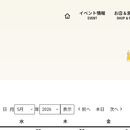
イベント情報
お店＆
EVENT
SHOP & 
月
年
日
前へ
本日
次へ
水
水
木
木
金
金
曜
曜
曜