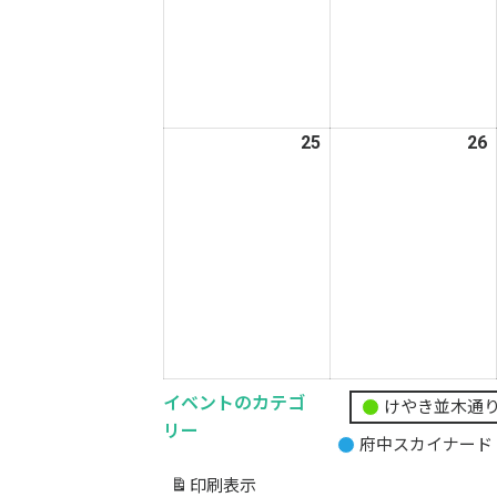
18
1
日
25
2026
26
2
年
5
5
月
25
2
日
イベントのカテゴ
けやき並木通
無
リー
府中スカイナード
題
の
印刷
表示