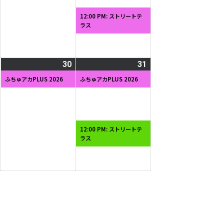
22
23
24
ベ
日
日
日
ン
12:00 PM: ストリートテ
ラス
ト)
2026
30
2026
(1
31
2026
(2
年
年
件
年
件
ふちゅアカPLUS 2026
ふちゅアカPLUS 2026
5
5
の
5
の
月
月
イ
月
イ
29
30
ベ
31
ベ
日
日
ン
日
ン
12:00 PM: ストリートテ
ラス
ト)
ト)