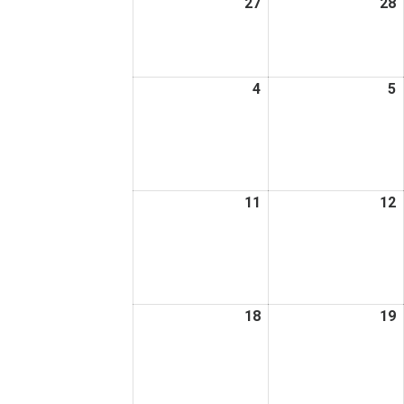
27
2026
28
2
日
日
年
4
4
月
4
2026
5
2
27
2
年
日
5
5
月
4
5
日
11
2026
12
2
年
5
5
月
11
1
日
18
2026
19
2
年
5
5
月