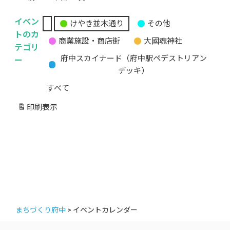
イベン
けやき並木通り
その他
無
トのカ
商業施設・商店街
大國魂神社
題
テゴリ
の
ー
府中スカイナード（府中駅ペデストリアン
カ
デッキ）
テ
すべて
ゴ
リ
印刷
表示
ー
まちづくり府中
>
イベントカレンダー