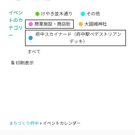
イベン
けやき並木通り
その他
無
トのカ
商業施設・商店街
大國魂神社
題
テゴリ
の
ー
府中スカイナード（府中駅ペデストリアン
カ
デッキ）
テ
すべて
ゴ
リ
印刷
表示
ー
まちづくり府中
>
イベントカレンダー