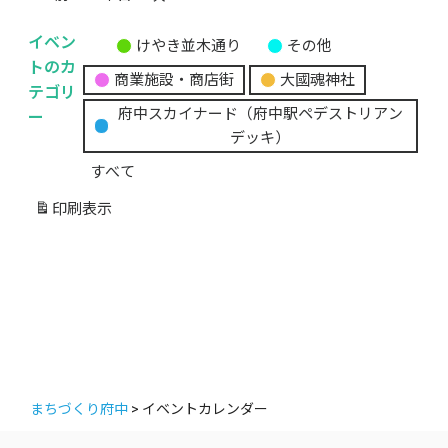
イベン
けやき並木通り
その他
無
トのカ
商業施設・商店街
大國魂神社
題
テゴリ
の
ー
府中スカイナード（府中駅ペデストリアン
カ
デッキ）
テ
すべて
ゴ
リ
印刷
表示
ー
まちづくり府中
>
イベントカレンダー