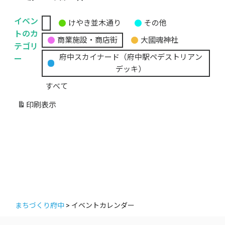
イベン
けやき並木通り
その他
無
トのカ
商業施設・商店街
大國魂神社
題
テゴリ
の
ー
府中スカイナード（府中駅ペデストリアン
カ
デッキ）
テ
すべて
ゴ
リ
印刷
表示
ー
まちづくり府中
>
イベントカレンダー