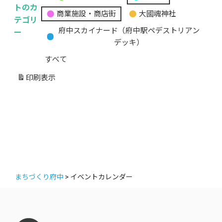
無
トのカ
商業施設・商店街
大國魂神社
題
テゴリ
の
ー
府中スカイナード（府中駅ペデストリアン
カ
デッキ）
テ
すべて
ゴ
リ
印刷
表示
ー
まちづくり府中
>
イベントカレンダー