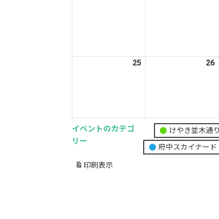
18
1
日
25
2026
26
2
年
5
5
月
25
2
日
イベントのカテゴ
けやき並木通
無
リー
府中スカイナード
題
の
印刷
表示
カ
テ
ゴ
リ
ー