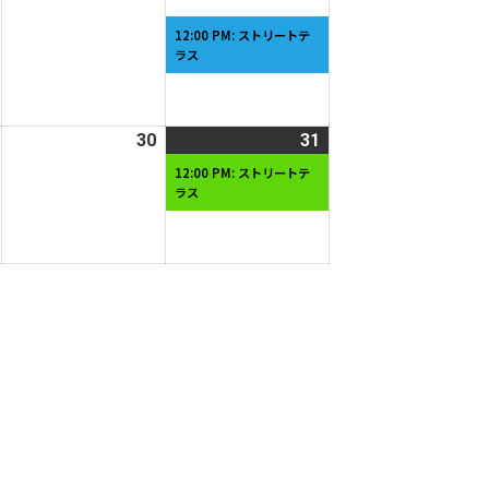
22
23
24
ベ
日
日
日
ン
12:00 PM: ストリートテ
ラス
ト)
2026
30
2026
31
2026
(1
年
年
年
件
12:00 PM: ストリートテ
ラス
5
5
5
の
月
月
月
イ
29
30
31
ベ
日
日
日
ン
ト)