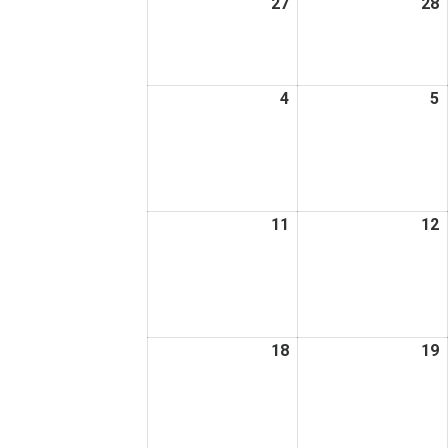
27
2026
28
2
日
日
年
4
4
月
4
2026
5
2
27
2
年
日
5
5
月
4
5
日
11
2026
12
2
年
5
5
月
11
1
日
18
2026
19
2
年
5
5
月