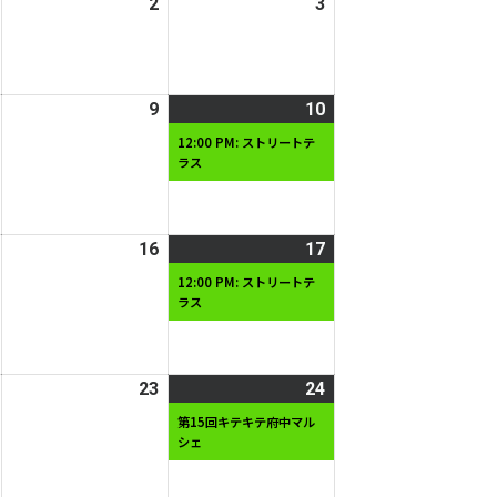
2026
2
2026
3
2026
日
日
年
年
年
5
5
5
月
月
月
2026
9
2026
10
2026
(1
1
2
3
年
年
年
件
日
日
日
12:00 PM: ストリートテ
ラス
5
5
5
の
月
月
月
イ
8
9
10
ベ
日
日
日
ン
2026
16
2026
17
2026
(1
ト)
年
年
年
件
12:00 PM: ストリートテ
ラス
5
5
5
の
月
月
月
イ
15
16
17
ベ
日
日
日
ン
2026
23
2026
24
2026
(2
ト)
年
年
年
件
第15回キテキテ府中マル
シェ
5
5
5
の
月
月
月
イ