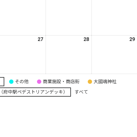
9
20
21
日
日
日
026
27
2026
28
2026
29
年
年
年
5
5
月
月
月
6
27
28
日
日
日
り
その他
商業施設・商店街
大國魂神社
（府中駅ペデストリアンデッキ）
すべて