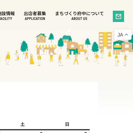
施設情報
出店者募集
まちづくり府中について
FACILITY
APPLICATION
ABOUT US
JA
土
土
日
日
曜
曜