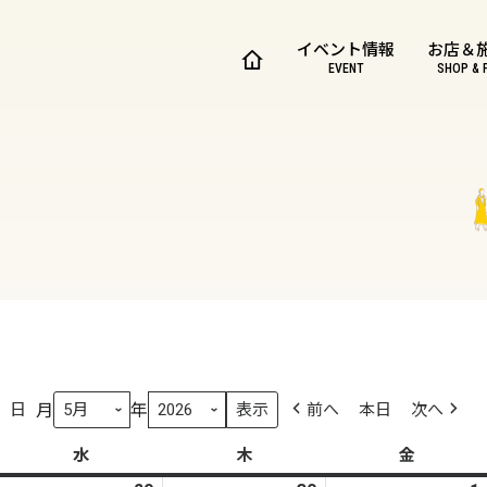
イベント情報
お店＆
EVENT
SHOP & 
月
年
日
前へ
本日
次へ
水
水
木
木
金
金
曜
曜
曜