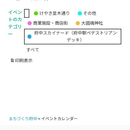
イベン
けやき並木通り
その他
無
トのカ
商業施設・商店街
大國魂神社
題
テゴリ
の
ー
府中スカイナード（府中駅ペデストリアン
カ
デッキ）
テ
すべて
ゴ
リ
印刷
表示
ー
まちづくり府中
>
イベントカレンダー