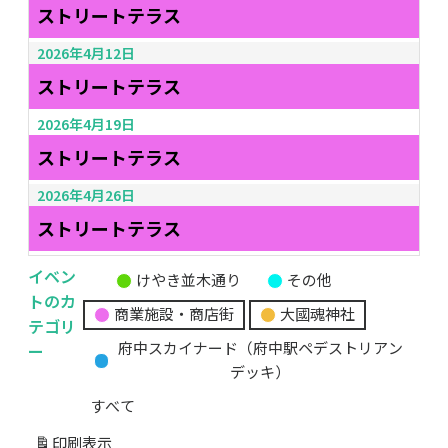
ストリートテラス
2026年4月12日
ストリートテラス
2026年4月19日
ストリートテラス
2026年4月26日
ストリートテラス
イベン
けやき並木通り
その他
無
トのカ
商業施設・商店街
大國魂神社
題
テゴリ
の
ー
府中スカイナード（府中駅ペデストリアン
カ
デッキ）
テ
すべて
ゴ
リ
印刷
表示