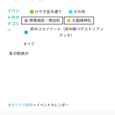
イベン
けやき並木通り
その他
無
トのカ
商業施設・商店街
大國魂神社
題
テゴリ
の
ー
府中スカイナード（府中駅ペデストリアン
カ
デッキ）
テ
すべて
ゴ
リ
印刷
表示
ー
まちづくり府中
>
イベントカレンダー