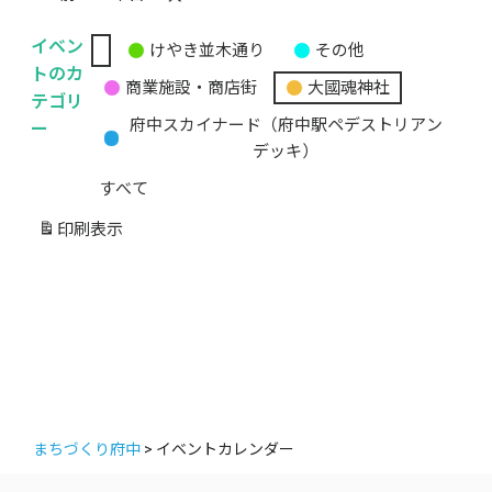
イベン
けやき並木通り
その他
無
トのカ
商業施設・商店街
大國魂神社
題
テゴリ
の
ー
府中スカイナード（府中駅ペデストリアン
カ
デッキ）
テ
すべて
ゴ
リ
印刷
表示
ー
まちづくり府中
>
イベントカレンダー