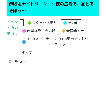
御殿地ナイトパーク ～夜の広場で、星とあ
そぼう～
イベン
けやき並木通り
その他
無
トのカ
商業施設・商店街
大國魂神社
題
テゴリ
の
ー
府中スカイナード（府中駅ペデストリアン
カ
デッキ）
テ
すべて
ゴ
リ
印刷
表示
ー