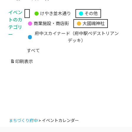
イベン
けやき並木通り
その他
無
トのカ
商業施設・商店街
大國魂神社
題
テゴリ
の
ー
府中スカイナード（府中駅ペデストリアン
カ
デッキ）
テ
すべて
ゴ
リ
印刷
表示
ー
まちづくり府中
>
イベントカレンダー